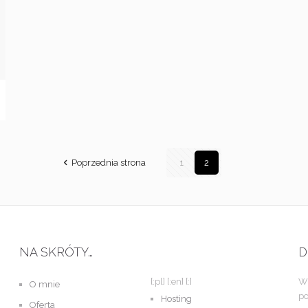
Poprzednia strona
1
2
NA SKRÓTY…
D
[:pl]
[:en]
[:]
Wi
O mnie
po
Hosting
Oferta