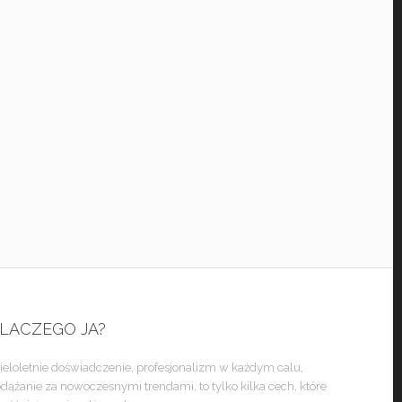
LACZEGO JA?
eloletnie doświadczenie, profesjonalizm w każdym calu,
dążanie za nowoczesnymi trendami, to tylko kilka cech, które