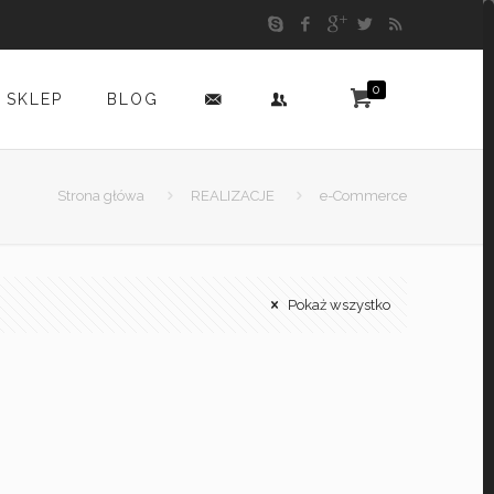
0
SKLEP
BLOG
Strona główa
REALIZACJE
e-Commerce
Pokaż wszystko