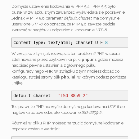
Domyśle ustawienie kodowania w PHP 5.4 i PHP 5.5 było
puste, w związku z tym zawartość wyświetlała się poprawnie.
Jednak w PHP 5.6 parametr
default_charset
ma domyślnie
ustawione
UTF-8
, co oznacza, że PHP 5.6 zawsze będzie
zwracać w nagłówku odpowiedzi kodowanie
UTF-8
.
Content
-
Type
:
text
/
html
;
charset
=
UTF
-
8
W związku z tym jak rozwiązać ten problem? PHP wspiera
zdefiniowane przez użytkownika pliki
php.ini
, gdzie możesz
nadpisać pewne ustawienia z głównego pliku
konfiguracyjnego PHP. W związku z tym możesz dodać do
katalogu swojej strony plik
php.ini
, w którym dodasz poniższą
linijkę:
default_charset
=
"ISO-8859-2"
To sprawi, że PHP nie wyśle domyślnego kodowania
UTF-8
do
nagłówka odpowiedzi, ale kodowanie
ISO-8859-2
.
Również w pliku PHP możesz narzucić domyślne kodowanie
poprzez zostanie wartości: