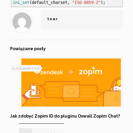
ini_set
(
default_charset
,
"ISO-8859-2"
)
;
toar
Powiązane posty
10 listopada 2016
Jak zdobyć Zopim ID do pluginu Oxwall Zopim Chat?