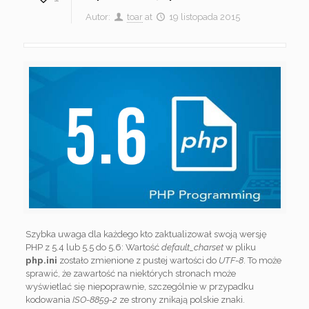
Autor:
toar
at
19 listopada 2015
Szybka uwaga dla każdego kto zaktualizował swoją wersję
PHP z 5.4 lub 5.5 do 5.6: Wartość
default_charset
w pliku
php.ini
zostało zmienione z pustej wartości do
UTF-8
. To może
sprawić, że zawartość na niektórych stronach może
wyświetlać się niepoprawnie, szczególnie w przypadku
kodowania
ISO-8859-2
ze strony znikają polskie znaki.