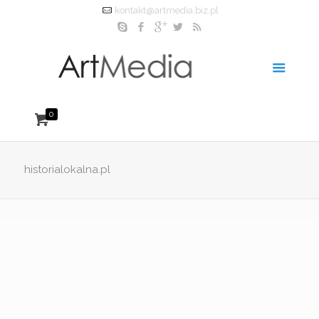
kontakt@artmedia.biz.pl
0
historialokalna.pl